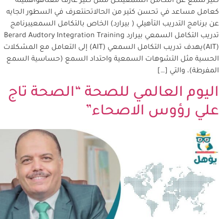
كتير سمع عن التكامل السمعيلكن مش كتير عارف معناهوأهميته
كعامل مساعد في تحسن كتير من الحالاتحنتعرف في السطور الجايه
عن برنامج التدريب التأهيلي ( بيرارد) الخاص بالتكامل السمعيبرنامج
تدريب التكامل السمعي بيرارد Berard Audtory Integration Training
(AIT)يهدف تدريب التكامل السمعي (AIT) إلى التعامل مع المشكلات
الحسية مثل التشوهات السمعية واحتداد السمع (حساسية السمع
المفرطة)، والتي […]
اليوم العالمي للصحة “الصحة تاج
علي رؤوس الاصحاء”