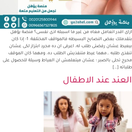
ازاى اقدر اتعامل معاه من غير ما اسببله اذى نفسى؟ منصة يؤهل
بتقدملك بعض النصايح البسيطه فالمواقف المختلفة: 1- إذا كان
بيعيط عشان رفضتى طلب له، اعرفى ان ده مجرد ابتزاز لكى عشان
تنفذى طلبه …مهما عيط متنفذيش الطلب ده، ومهما كان الموقف
محرج تحلى بالصبر ؛ عشان ميتعلمش ان العياط وسيلة للحصول على
طلباته […]
العند عند الاطفال