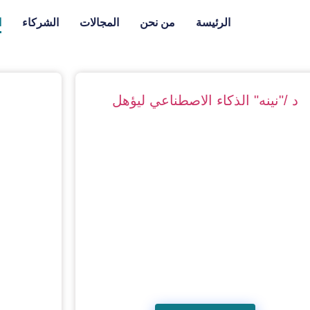
الرئيسة
من نحن
المجالات
الشركاء
ا
د /"نينه" الذكاء الاصطناعي ليؤهل