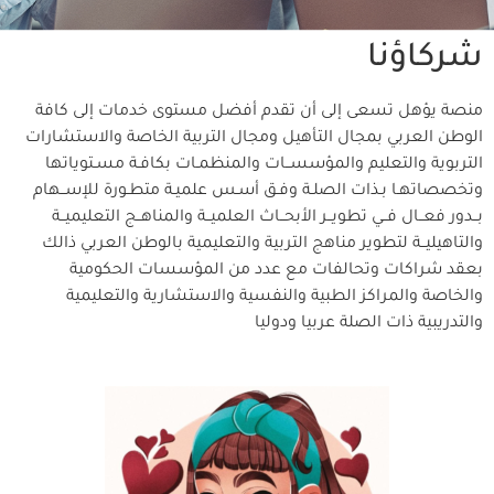
شركاؤنا
منصة يؤهل تسعى إلى أن تقدم أفضل مستوى خدمات إلى كافة
الوطن العربي بمجال التأهيل ومجال التربية الخاصة والاستشارات
التربوية والتعليم والمؤسســات والمنظمـات بكافـة مسـتوياتها
وتخصصاتهـا بـذات الصلـة وفـق أسـس علميـة متطـورة للإســهام
بــدور فعــال فــي تطويــر الأبحــاث العلميــة والمناهــج التعليميــة
والتاهيليــة لتطوير مناهج التربية والتعليمية بالوطن العربي ذالك
بعقد شراكات وتحالفات مع عدد من المؤسسات الحكومية
والخاصة والمراكز الطبية والنفسية والاستشارية والتعليمية
والتدريبية ذات الصلة عربيا ودوليا