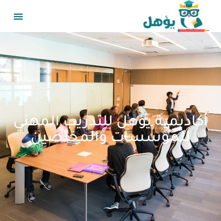
أكاديمية يؤهل للتدريب المهني
للمؤسسات والمختصين