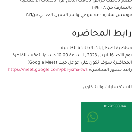
معلم تخاطب مرافق لحالات الدمج في الخدمات الاجتماعية
بالشارقة من ٢٠١٩:٢٠١٨
مؤسس مبادرة دعم مرضي واسر التمثيل الغذائي من٢٠٢١
رابط المحاضره
محاضرة اضطرابات الطلاقة الكلامية
يوم الأحد 16 ابريل 2023 , الساعة 10:00 مساءا بتوقيت القاهرة
المحاضرة سوف تكون علي جوجل ميت (Google Meet)
رابط حضور المحاضرة:
https://meet.google.com/pbr-jxma-tws
للاستفسارات والشكاوى
01228500944