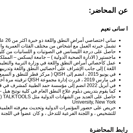
عن المحاضر:
ا سانى نعيم
ساني اختصاصي أمراض النطق واللغة ذو خبرة اكثر من 26 عامًا في تقديم خدمات علاج النطق واللغة المتخصصة لكل الفئات العمرية .
تشمل خبرته العمل مع أشخاص من مختلف الفئات العمرية والجن
حاصل على درجة الليسانس في الصوتيات و اللسانيات من كلية الآد
ماجستير ( الادارة الصحية الدولية ) – جامعة ايسكس – المملكة المتحدة l Healthcare Management – Essex University, UK
اللغة ) إلى جانب الإشراف على أخصائيي النطق واللغة وتدريبه
في يونيو 2015 ، انضم إلى QISH ( مركز قطر للنطق و السمع ) ، وبدأ كأخصائي أول للنطق واللغة ثم بعد 6 أشهر في يناير 2016 ، تمت ترقيته إلى رئيس قسم علاج النطق واللغة.
فى مارس 2019 ، قررت إدارة مجموعة QISH ترقيته مرة أخرى ليكون مدير QISH الوكرة وكذلك أخصائي النطق في نفس الفرع.
في أبريل 2022 انضم إلى مؤسسة حمد الطبية كمشرف في قسم علاج النطق.
كما يقوم بتدريس دبلوم علاج النطق العام في كلية نوتنج هيل –
University, New York
حريص على حضور المؤتمرات الدولية وتحديث معرفته العلمية بش
للتشخيص ، و اللجنة الفرعية للتدخل ، و كان عضواً في اللجنة
رابط المحاضرة