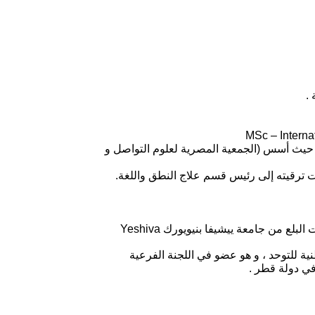
ة العربية السعودية لمدة 12 عامًا ، ثم عاد إلى الإسكندرية ، حيث أسس (الجمعية المصرية لعلوم التواصل و
حاصل على العديد من الشهادات الدولية مثل TALKTOOLS (الجزء الأول والثاني) ، برنامج MAKATON ، شهادة الممارسة لاضطرابات البلع من جامعة ييشيفا بنيويورك Yeshiva
ة للتوحد ، و هو عضو في اللجنة الفرعية
في دولة قطر .