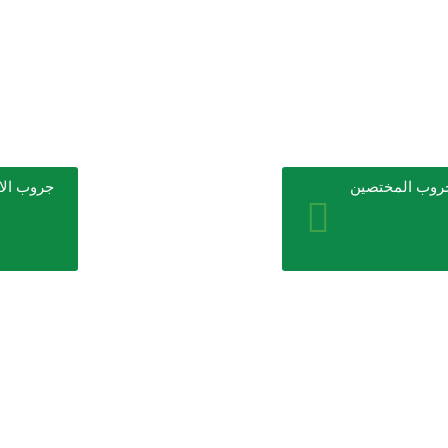
روب المختصين
جروب الا