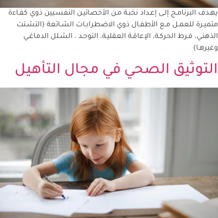
يهـدف البرنامـج إلـى إعـداد نخبـة مـن الأخصائيـن النفسـيين ذوي كفـاءة
متميـرة للعمـل مـع الأطفـال ذوي الاضطرابـات الشـائعة (التشـتت
الذهنـي، فـرط الحركـة، الإعاقـة العقليـة، التوحـد ، الشـلل الدماغـي
وغيرهـا)
التوثيق الصحي في مجال التأهيل