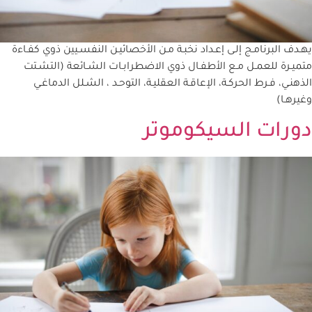
يهـدف البرنامـج إلـى إعـداد نخبـة مـن الأخصائيـن النفسـيين ذوي كفـاءة
متميـرة للعمـل مـع الأطفـال ذوي الاضطرابـات الشـائعة (التشـتت
الذهنـي، فـرط الحركـة، الإعاقـة العقليـة، التوحـد ، الشـلل الدماغـي
وغيرهـا)
دورات السيكوموتر