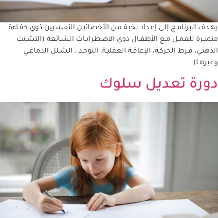
يهـدف البرنامـج إلـى إعـداد نخبـة مـن الأخصائيـن النفسـيين ذوي كفـاءة
متميـرة للعمـل مـع الأطفـال ذوي الاضطرابـات الشـائعة (التشـتت
الذهنـي، فـرط الحركـة، الإعاقـة العقليـة، التوحـد ، الشـلل الدماغـي
وغيرهـا)
دورة تعديل سلوك