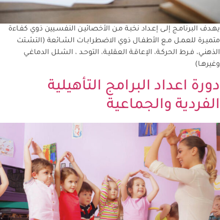
يهـدف البرنامـج إلـى إعـداد نخبـة مـن الأخصائيـن النفسـيين ذوي كفـاءة
متميـرة للعمـل مـع الأطفـال ذوي الاضطرابـات الشـائعة (التشـتت
الذهنـي، فـرط الحركـة، الإعاقـة العقليـة، التوحـد ، الشـلل الدماغـي
وغيرهـا)
دورة اعداد البرامج التأهيلية
الفردية والجماعية