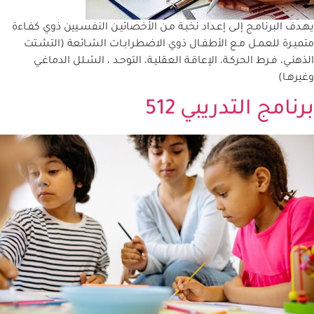
يهـدف البرنامـج إلـى إعـداد نخبـة مـن الأخصائيـن النفسـيين ذوي كفـاءة
متميـرة للعمـل مـع الأطفـال ذوي الاضطرابـات الشـائعة (التشـتت
الذهنـي، فـرط الحركـة، الإعاقـة العقليـة، التوحـد ، الشـلل الدماغـي
وغيرهـا)
برنامج التدريبي 512​