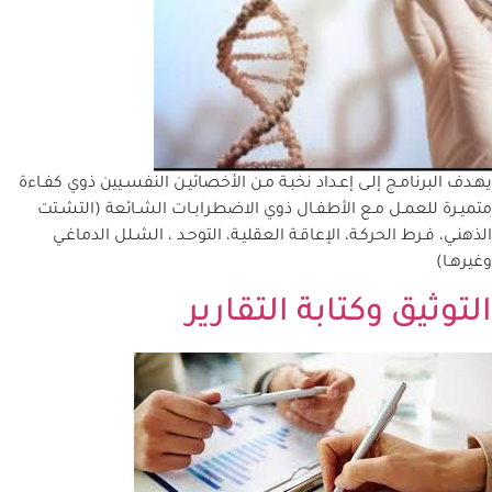
يهـدف البرنامـج إلـى إعـداد نخبـة مـن الأخصائيـن النفسـيين ذوي كفـاءة
متميـرة للعمـل مـع الأطفـال ذوي الاضطرابـات الشـائعة (التشـتت
الذهنـي، فـرط الحركـة، الإعاقـة العقليـة، التوحـد ، الشـلل الدماغـي
وغيرهـا)
التوثيق وكتابة التقارير