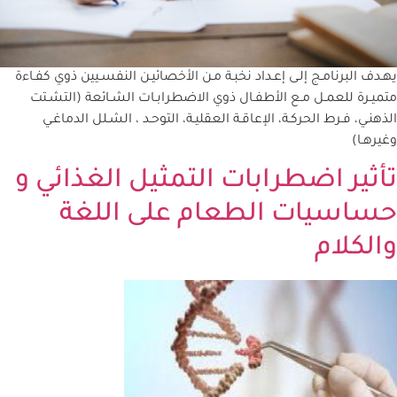
يهـدف البرنامـج إلـى إعـداد نخبـة مـن الأخصائيـن النفسـيين ذوي كفـاءة
متميـرة للعمـل مـع الأطفـال ذوي الاضطرابـات الشـائعة (التشـتت
الذهنـي، فـرط الحركـة، الإعاقـة العقليـة، التوحـد ، الشـلل الدماغـي
وغيرهـا)
تأثير اضطرابات التمثيل الغذائي و
حساسيات الطعام على اللغة
والكلام