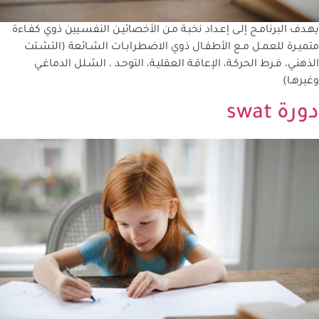
يهـدف البرنامـج إلـى إعـداد نخبـة مـن الأخصائيـن النفسـيين ذوي كفـاءة
متميـرة للعمـل مـع الأطفـال ذوي الاضطرابـات الشـائعة (التشـتت
الذهنـي، فـرط الحركـة، الإعاقـة العقليـة، التوحـد ، الشـلل الدماغـي
وغيرهـا)
دورة swat