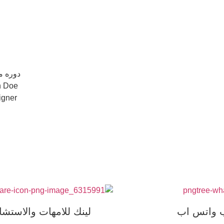
دوره م
n Doe
igner
ب واتس اب
لينك للامهات والاست