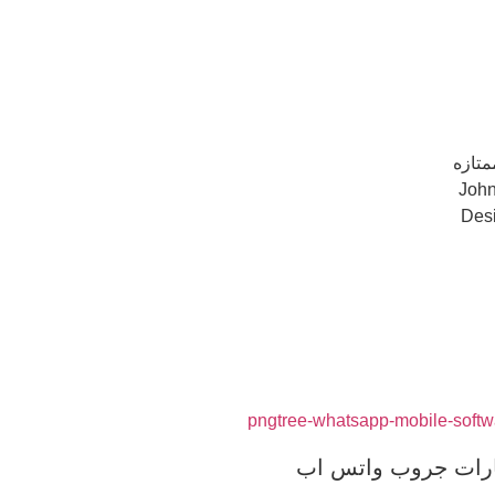
متازه
Joh
Des
شارات جروب واتس اب