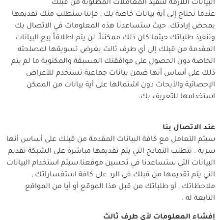
البيانات اللازمة لتنفيذ المعاملات المطلوبة من قبلك
عندما نحتاج إلى أية بيانات خاصة بك , فإننا سنطلب منك تقديمها
بمحض إرادتك. حيث ستساعدنا هذه المعلومات في الاتصال بك
وتنفيذ طلباتك حيثما كان ذلك ممكنناً. لن يتم اطلاقاً بيع البيانات
المقدمة من قبلك إلى أي طرف ثالث بغرض تسويقها لمصلحته
الخاصة دون الحصول على موافقتك المسبقة والمكتوبة ما لم يتم
ذلك على أساس أنها ضمن بيانات جماعية تستخدم للأغراض
الإحصائية والأبحاث دون اشتمالها على أية بيانات من الممكن
استخدامها للتعريف بك.
عند الاتصال بنا
سيتم التعامل مع كافة البيانات المقدمة من قبلك على أساس أنها
سرية . تتطلب النماذج التي يتم تقديمها مباشرة على الشبكة تقديم
البيانات التي ستساعدنا في تحسين موقعنا.سيتم استخدام البيانات
التي يتم تقديمها من قبلك في الرد على كافة استفساراتك ,
ملاحظاتك , أو طلباتك من قبل هذا الموقع أو أيا من المواقع
التابعة له .
إفشاء المعلومات لأي طرف ثالث