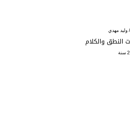
 وليد مهدي
 النطق والكلام
 سنة ٢٠٢١.
٢٠