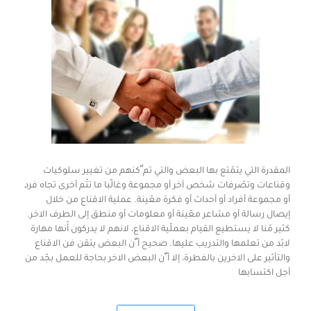
المقدرة التي يتمّتع بها البعض والتي تم ّكنهم من تغيير سلوكيات
وقناعات وتصّرفات شخص آخر أو مجموعة وغالًبا ما تتّم أخرى تجاه فرد
أو مجموعة أفراد أو أحداث أو فكرة معّينة. عملية الاقناع من خلال
إيصال رسالة أو مشاعر معّينة أو معلومات أو منطق إلى الطرف الاخر.
كثير مّنا لا يستطيع القيام بعملّية الاقناع، لانهم لا يدركون أّنها مهارة
لابّد من تعلمها والتدريب عليها. صحيح أ ّن البعض يتقن فن الاقناع
والتأثير على الاخرين بالفطرة، إلا أ ّن البعض الاخر بحاجة للعمل بجّد من
أجل اكتسابها