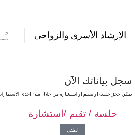
وحــد
الإرشاد الأسري والزواجي
مســؤ
سجل بياناتك الآن
يمكن حجز جلسة او تقييم او استشارة من خلال ملئ احدى الاستمارات 
جلسة / تقيم /استشارة
لطفل