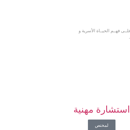
ـى فهــم الحيــاة الأسرية و
ستشارة مهنية
لمختص