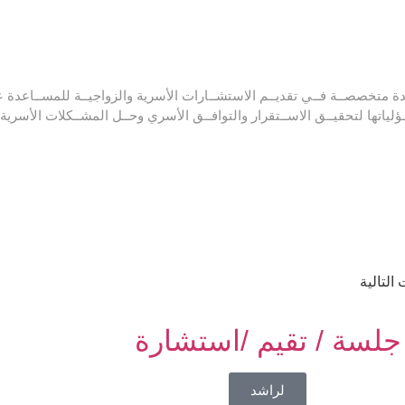
ة متخصصــة فــي تقديــم الاستشــارات الأسرية والزواجيــة للمســاعدة علـ
لياتها لتحقيــق الاســتقرار والتوافــق الأسري وحــل المشــكلات الأسرية.
التالية
جلسة / تقيم /استشارة
ا
لراشد