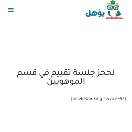
لحجز جلسة تقييم في قسم
الموهوبين
[ameliabooking service=97]