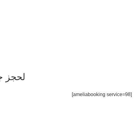
لحجز ج
[ameliabooking service=98]