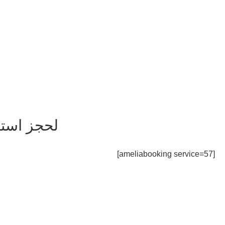
لحجز استش
[ameliabooking service=57]